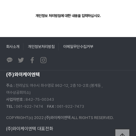
개인정보 처리방침에 대한 내용을 입력하십시오.
회사소개
개인정보처리방침
이메일무단수집거부
(주)와이케이엔텍
주소 :
전라남도 여수시 좌수영로 962-12, 2층 10-2호 (봉계동 ,
여수상공회의소)
사업자번호 :
842-75-00343
TEL :
061-922-7474
FAX :
061-922-7473
COPYRIGHT(c) 2022
(주)와이케이엔텍
ALL RIGHTS RESERVED.
(주)와이케이엔텍 대표전화
arrow_upward